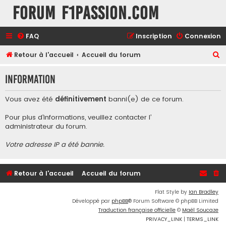
Forum F1Passion.com
FAQ
Inscription
Connexion
R
Retour à l'accueil
Accueil du forum
e
Information
c
h
Vous avez été
définitivement
banni(e) de ce forum.
e
Pour plus d’informations, veuillez contacter l’
r
administrateur du forum
.
c
Votre adresse IP a été bannie.
h
e
r
Retour à l'accueil
Accueil du forum
Flat Style by
Ian Bradley
Développé par
phpBB
® Forum Software © phpBB Limited
Traduction française officielle
©
Maël Soucaze
PRIVACY_LINK
|
TERMS_LINK