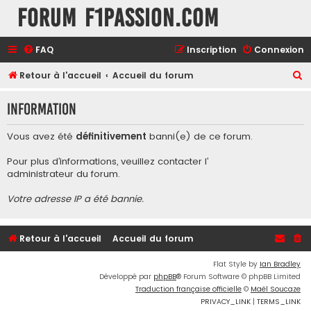
Forum F1Passion.com
FAQ
Inscription
Connexion
R
Retour à l'accueil
Accueil du forum
e
Information
c
h
Vous avez été
définitivement
banni(e) de ce forum.
e
Pour plus d’informations, veuillez contacter l’
r
administrateur du forum
.
c
Votre adresse IP a été bannie.
h
e
r
Retour à l'accueil
Accueil du forum
Flat Style by
Ian Bradley
Développé par
phpBB
® Forum Software © phpBB Limited
Traduction française officielle
©
Maël Soucaze
PRIVACY_LINK
|
TERMS_LINK