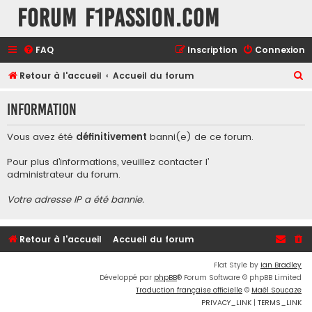
Forum F1Passion.com
FAQ
Inscription
Connexion
R
Retour à l'accueil
Accueil du forum
e
Information
c
h
Vous avez été
définitivement
banni(e) de ce forum.
e
Pour plus d’informations, veuillez contacter l’
r
administrateur du forum
.
c
Votre adresse IP a été bannie.
h
e
r
Retour à l'accueil
Accueil du forum
Flat Style by
Ian Bradley
Développé par
phpBB
® Forum Software © phpBB Limited
Traduction française officielle
©
Maël Soucaze
PRIVACY_LINK
|
TERMS_LINK