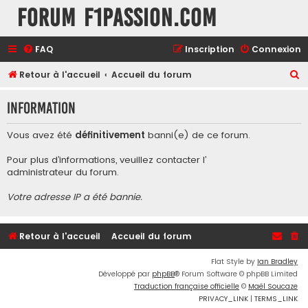
Forum F1Passion.com
FAQ
Inscription
Connexion
R
Retour à l'accueil
Accueil du forum
e
Information
c
h
Vous avez été
définitivement
banni(e) de ce forum.
e
Pour plus d’informations, veuillez contacter l’
r
administrateur du forum
.
c
Votre adresse IP a été bannie.
h
e
r
Retour à l'accueil
Accueil du forum
Flat Style by
Ian Bradley
Développé par
phpBB
® Forum Software © phpBB Limited
Traduction française officielle
©
Maël Soucaze
PRIVACY_LINK
|
TERMS_LINK