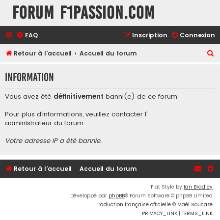
Forum F1Passion.com
FAQ
Inscription
Connexion
R
Retour à l'accueil
Accueil du forum
e
Information
c
h
Vous avez été
définitivement
banni(e) de ce forum.
e
Pour plus d’informations, veuillez contacter l’
r
administrateur du forum
.
c
Votre adresse IP a été bannie.
h
e
r
Retour à l'accueil
Accueil du forum
Flat Style by
Ian Bradley
Développé par
phpBB
® Forum Software © phpBB Limited
Traduction française officielle
©
Maël Soucaze
PRIVACY_LINK
|
TERMS_LINK