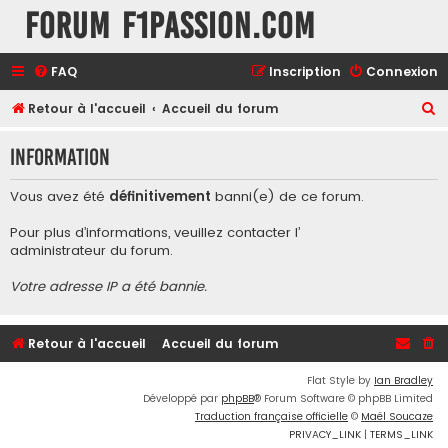
Forum F1Passion.com
FAQ
Inscription
Connexion
R
Retour à l'accueil
Accueil du forum
e
Information
c
h
Vous avez été
définitivement
banni(e) de ce forum.
e
Pour plus d’informations, veuillez contacter l’
r
administrateur du forum
.
c
Votre adresse IP a été bannie.
h
e
r
Retour à l'accueil
Accueil du forum
Flat Style by
Ian Bradley
Développé par
phpBB
® Forum Software © phpBB Limited
Traduction française officielle
©
Maël Soucaze
PRIVACY_LINK
|
TERMS_LINK