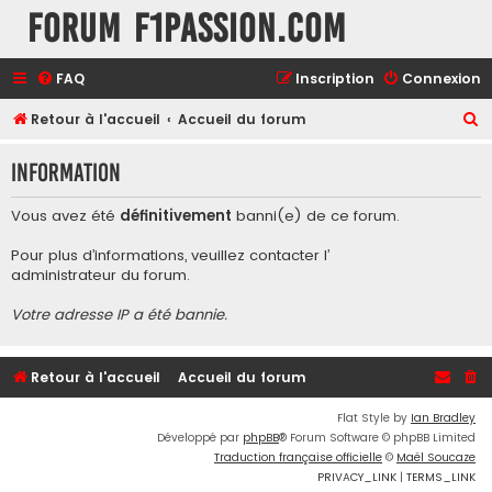
Forum F1Passion.com
FAQ
Inscription
Connexion
R
Retour à l'accueil
Accueil du forum
e
Information
c
h
Vous avez été
définitivement
banni(e) de ce forum.
e
Pour plus d’informations, veuillez contacter l’
r
administrateur du forum
.
c
Votre adresse IP a été bannie.
h
e
r
Retour à l'accueil
Accueil du forum
Flat Style by
Ian Bradley
Développé par
phpBB
® Forum Software © phpBB Limited
Traduction française officielle
©
Maël Soucaze
PRIVACY_LINK
|
TERMS_LINK