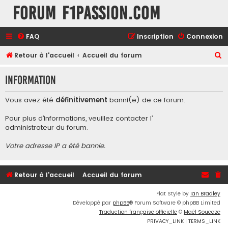
Forum F1Passion.com
FAQ
Inscription
Connexion
R
Retour à l'accueil
Accueil du forum
e
Information
c
h
Vous avez été
définitivement
banni(e) de ce forum.
e
Pour plus d’informations, veuillez contacter l’
r
administrateur du forum
.
c
Votre adresse IP a été bannie.
h
e
r
Retour à l'accueil
Accueil du forum
Flat Style by
Ian Bradley
Développé par
phpBB
® Forum Software © phpBB Limited
Traduction française officielle
©
Maël Soucaze
PRIVACY_LINK
|
TERMS_LINK