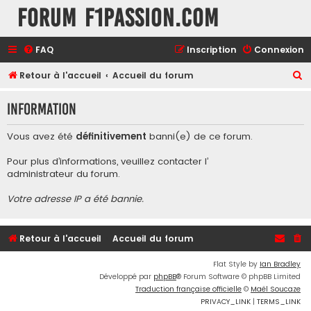
Forum F1Passion.com
FAQ
Inscription
Connexion
R
Retour à l'accueil
Accueil du forum
e
Information
c
h
Vous avez été
définitivement
banni(e) de ce forum.
e
Pour plus d’informations, veuillez contacter l’
r
administrateur du forum
.
c
Votre adresse IP a été bannie.
h
e
r
Retour à l'accueil
Accueil du forum
Flat Style by
Ian Bradley
Développé par
phpBB
® Forum Software © phpBB Limited
Traduction française officielle
©
Maël Soucaze
PRIVACY_LINK
|
TERMS_LINK