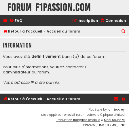
Forum F1Passion.com
FAQ
Inscription
Connexion
R
Retour à l'accueil
Accueil du forum
e
Information
c
h
Vous avez été
définitivement
banni(e) de ce forum.
e
Pour plus d’informations, veuillez contacter l’
r
administrateur du forum
.
c
Votre adresse IP a été bannie.
h
e
r
Retour à l'accueil
Accueil du forum
Flat Style by
Ian Bradley
Développé par
phpBB
® Forum Software © phpBB Limited
Traduction française officielle
©
Maël Soucaze
PRIVACY_LINK
|
TERMS_LINK