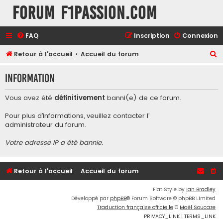
Forum F1Passion.com
FAQ
Inscription
Connexion
R
Retour à l'accueil
Accueil du forum
e
Information
c
h
Vous avez été
définitivement
banni(e) de ce forum.
e
Pour plus d’informations, veuillez contacter l’
r
administrateur du forum
.
c
Votre adresse IP a été bannie.
h
e
r
Retour à l'accueil
Accueil du forum
Flat Style by
Ian Bradley
Développé par
phpBB
® Forum Software © phpBB Limited
Traduction française officielle
©
Maël Soucaze
PRIVACY_LINK
|
TERMS_LINK