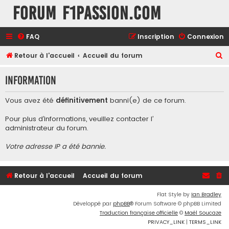
Forum F1Passion.com
FAQ
Inscription
Connexion
R
Retour à l'accueil
Accueil du forum
e
Information
c
h
Vous avez été
définitivement
banni(e) de ce forum.
e
Pour plus d’informations, veuillez contacter l’
r
administrateur du forum
.
c
Votre adresse IP a été bannie.
h
e
r
Retour à l'accueil
Accueil du forum
Flat Style by
Ian Bradley
Développé par
phpBB
® Forum Software © phpBB Limited
Traduction française officielle
©
Maël Soucaze
PRIVACY_LINK
|
TERMS_LINK