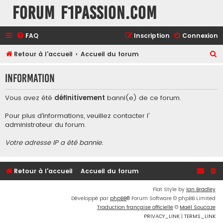
Forum F1Passion.com
FAQ
Inscription
Connexion
R
Retour à l'accueil
Accueil du forum
e
Information
c
h
Vous avez été
définitivement
banni(e) de ce forum.
e
Pour plus d’informations, veuillez contacter l’
r
administrateur du forum
.
c
Votre adresse IP a été bannie.
h
e
r
Retour à l'accueil
Accueil du forum
Flat Style by
Ian Bradley
Développé par
phpBB
® Forum Software © phpBB Limited
Traduction française officielle
©
Maël Soucaze
PRIVACY_LINK
|
TERMS_LINK