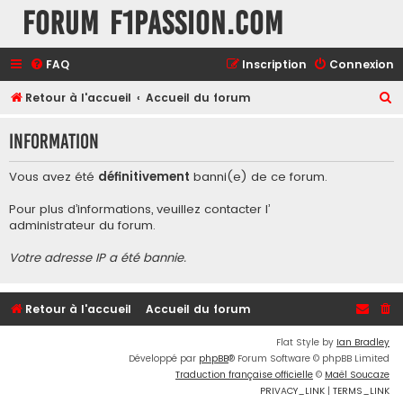
Forum F1Passion.com
FAQ
Inscription
Connexion
R
Retour à l'accueil
Accueil du forum
e
Information
c
h
Vous avez été
définitivement
banni(e) de ce forum.
e
Pour plus d’informations, veuillez contacter l’
r
administrateur du forum
.
c
Votre adresse IP a été bannie.
h
e
r
Retour à l'accueil
Accueil du forum
Flat Style by
Ian Bradley
Développé par
phpBB
® Forum Software © phpBB Limited
Traduction française officielle
©
Maël Soucaze
PRIVACY_LINK
|
TERMS_LINK