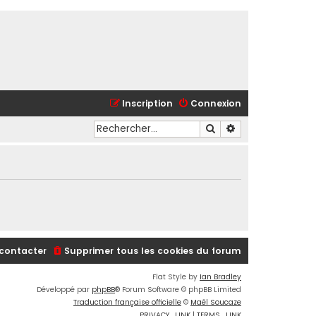
Inscription
Connexion
Rechercher
Recherche avancé
contacter
Supprimer tous les cookies du forum
Flat Style by
Ian Bradley
Développé par
phpBB
® Forum Software © phpBB Limited
Traduction française officielle
©
Maël Soucaze
PRIVACY_LINK
|
TERMS_LINK