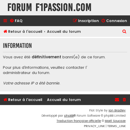
Forum F1Passion.com
FAQ
Inscription
Connexion
R
Retour à l'accueil
Accueil du forum
e
Information
c
h
Vous avez été
définitivement
banni(e) de ce forum.
e
Pour plus d’informations, veuillez contacter l’
r
administrateur du forum
.
c
Votre adresse IP a été bannie.
h
e
r
Retour à l'accueil
Accueil du forum
Flat Style by
Ian Bradley
Développé par
phpBB
® Forum Software © phpBB Limited
Traduction française officielle
©
Maël Soucaze
PRIVACY_LINK
|
TERMS_LINK