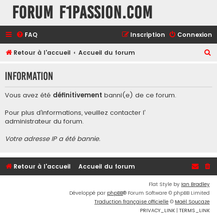
Forum F1Passion.com
FAQ
Inscription
Connexion
R
Retour à l'accueil
Accueil du forum
e
Information
c
h
Vous avez été
définitivement
banni(e) de ce forum.
e
Pour plus d’informations, veuillez contacter l’
r
administrateur du forum
.
c
Votre adresse IP a été bannie.
h
e
r
Retour à l'accueil
Accueil du forum
Flat Style by
Ian Bradley
Développé par
phpBB
® Forum Software © phpBB Limited
Traduction française officielle
©
Maël Soucaze
PRIVACY_LINK
|
TERMS_LINK