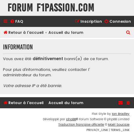
Forum F1Passion.com
FAQ
Inscription
Connexion
R
Retour à l'accueil
Accueil du forum
e
Information
c
h
Vous avez été
définitivement
banni(e) de ce forum.
e
Pour plus d’informations, veuillez contacter l’
r
administrateur du forum
.
c
Votre adresse IP a été bannie.
h
e
r
Retour à l'accueil
Accueil du forum
Flat Style by
Ian Bradley
Développé par
phpBB
® Forum Software © phpBB Limited
Traduction française officielle
©
Maël Soucaze
PRIVACY_LINK
|
TERMS_LINK