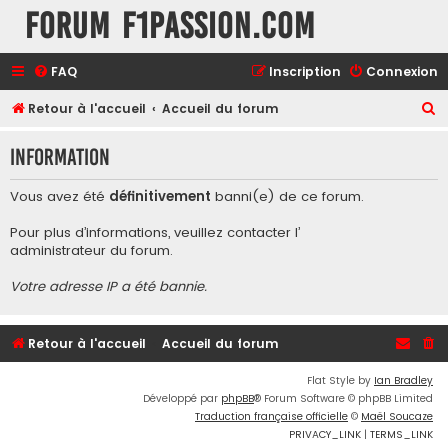
Forum F1Passion.com
FAQ
Inscription
Connexion
R
Retour à l'accueil
Accueil du forum
e
Information
c
h
Vous avez été
définitivement
banni(e) de ce forum.
e
Pour plus d’informations, veuillez contacter l’
r
administrateur du forum
.
c
Votre adresse IP a été bannie.
h
e
r
Retour à l'accueil
Accueil du forum
Flat Style by
Ian Bradley
Développé par
phpBB
® Forum Software © phpBB Limited
Traduction française officielle
©
Maël Soucaze
PRIVACY_LINK
|
TERMS_LINK