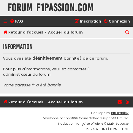
Forum F1Passion.com
FAQ
Inscription
Connexion
R
Retour à l'accueil
Accueil du forum
e
Information
c
h
Vous avez été
définitivement
banni(e) de ce forum.
e
Pour plus d’informations, veuillez contacter l’
r
administrateur du forum
.
c
Votre adresse IP a été bannie.
h
e
r
Retour à l'accueil
Accueil du forum
Flat Style by
Ian Bradley
Développé par
phpBB
® Forum Software © phpBB Limited
Traduction française officielle
©
Maël Soucaze
PRIVACY_LINK
|
TERMS_LINK