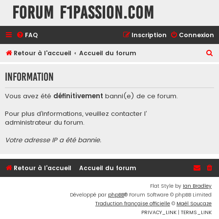
Forum F1Passion.com
FAQ
Inscription
Connexion
R
Retour à l'accueil
Accueil du forum
e
Information
c
h
Vous avez été
définitivement
banni(e) de ce forum.
e
Pour plus d’informations, veuillez contacter l’
r
administrateur du forum
.
c
Votre adresse IP a été bannie.
h
e
r
Retour à l'accueil
Accueil du forum
Flat Style by
Ian Bradley
Développé par
phpBB
® Forum Software © phpBB Limited
Traduction française officielle
©
Maël Soucaze
PRIVACY_LINK
|
TERMS_LINK