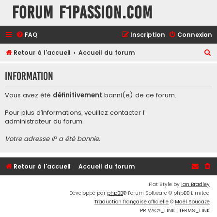
Forum F1Passion.com
FAQ
Inscription
Connexion
R
Retour à l'accueil
Accueil du forum
e
Information
c
h
Vous avez été
définitivement
banni(e) de ce forum.
e
Pour plus d’informations, veuillez contacter l’
r
administrateur du forum
.
c
Votre adresse IP a été bannie.
h
e
r
Retour à l'accueil
Accueil du forum
Flat Style by
Ian Bradley
Développé par
phpBB
® Forum Software © phpBB Limited
Traduction française officielle
©
Maël Soucaze
PRIVACY_LINK
|
TERMS_LINK