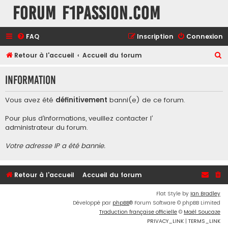
Forum F1Passion.com
FAQ
Inscription
Connexion
R
Retour à l'accueil
Accueil du forum
e
Information
c
h
Vous avez été
définitivement
banni(e) de ce forum.
e
Pour plus d’informations, veuillez contacter l’
r
administrateur du forum
.
c
Votre adresse IP a été bannie.
h
e
r
Retour à l'accueil
Accueil du forum
Flat Style by
Ian Bradley
Développé par
phpBB
® Forum Software © phpBB Limited
Traduction française officielle
©
Maël Soucaze
PRIVACY_LINK
|
TERMS_LINK