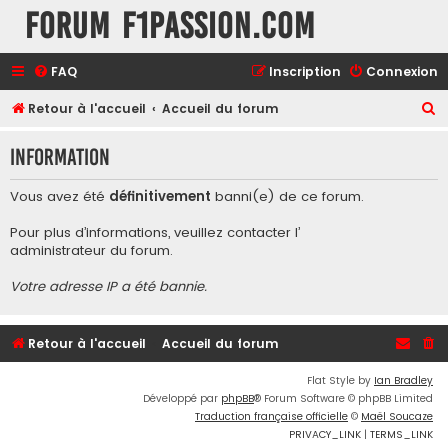
Forum F1Passion.com
FAQ
Inscription
Connexion
R
Retour à l'accueil
Accueil du forum
e
Information
c
h
Vous avez été
définitivement
banni(e) de ce forum.
e
Pour plus d’informations, veuillez contacter l’
r
administrateur du forum
.
c
Votre adresse IP a été bannie.
h
e
r
Retour à l'accueil
Accueil du forum
Flat Style by
Ian Bradley
Développé par
phpBB
® Forum Software © phpBB Limited
Traduction française officielle
©
Maël Soucaze
PRIVACY_LINK
|
TERMS_LINK