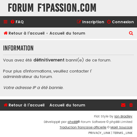
Forum F1Passion.com
FAQ
Inscription
Connexion
R
Retour à l'accueil
Accueil du forum
e
Information
c
h
Vous avez été
définitivement
banni(e) de ce forum.
e
Pour plus d’informations, veuillez contacter l’
r
administrateur du forum
.
c
Votre adresse IP a été bannie.
h
e
r
Retour à l'accueil
Accueil du forum
Flat Style by
Ian Bradley
Développé par
phpBB
® Forum Software © phpBB Limited
Traduction française officielle
©
Maël Soucaze
PRIVACY_LINK
|
TERMS_LINK