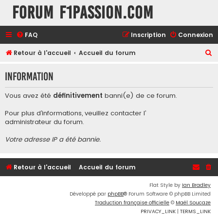
Forum F1Passion.com
FAQ
Inscription
Connexion
R
Retour à l'accueil
Accueil du forum
e
Information
c
h
Vous avez été
définitivement
banni(e) de ce forum.
e
Pour plus d’informations, veuillez contacter l’
r
administrateur du forum
.
c
Votre adresse IP a été bannie.
h
e
r
Retour à l'accueil
Accueil du forum
Flat Style by
Ian Bradley
Développé par
phpBB
® Forum Software © phpBB Limited
Traduction française officielle
©
Maël Soucaze
PRIVACY_LINK
|
TERMS_LINK