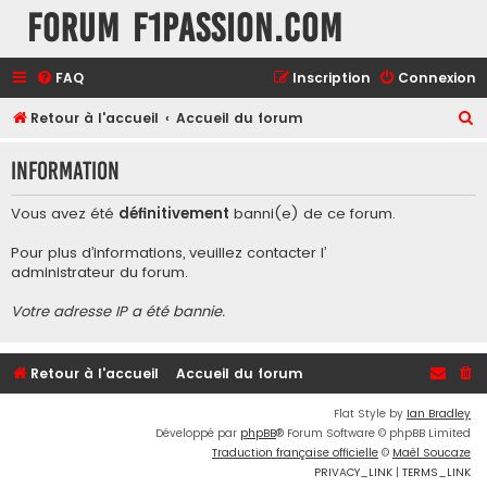
Forum F1Passion.com
FAQ
Inscription
Connexion
R
Retour à l'accueil
Accueil du forum
e
Information
c
h
Vous avez été
définitivement
banni(e) de ce forum.
e
Pour plus d’informations, veuillez contacter l’
r
administrateur du forum
.
c
Votre adresse IP a été bannie.
h
e
r
Retour à l'accueil
Accueil du forum
Flat Style by
Ian Bradley
Développé par
phpBB
® Forum Software © phpBB Limited
Traduction française officielle
©
Maël Soucaze
PRIVACY_LINK
|
TERMS_LINK