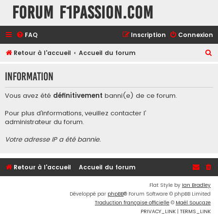
Forum F1Passion.com
FAQ
Inscription
Connexion
R
Retour à l'accueil
Accueil du forum
e
Information
c
h
Vous avez été
définitivement
banni(e) de ce forum.
e
Pour plus d’informations, veuillez contacter l’
r
administrateur du forum
.
c
Votre adresse IP a été bannie.
h
e
r
Retour à l'accueil
Accueil du forum
Flat Style by
Ian Bradley
Développé par
phpBB
® Forum Software © phpBB Limited
Traduction française officielle
©
Maël Soucaze
PRIVACY_LINK
|
TERMS_LINK