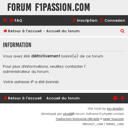
Forum F1Passion.com
FAQ
Inscription
Connexion
R
Retour à l'accueil
Accueil du forum
e
Information
c
h
Vous avez été
définitivement
banni(e) de ce forum.
e
Pour plus d’informations, veuillez contacter l’
r
administrateur du forum
.
c
Votre adresse IP a été bannie.
h
e
r
Retour à l'accueil
Accueil du forum
Flat Style by
Ian Bradley
Développé par
phpBB
® Forum Software © phpBB Limited
Traduction française officielle
©
Maël Soucaze
PRIVACY_LINK
|
TERMS_LINK