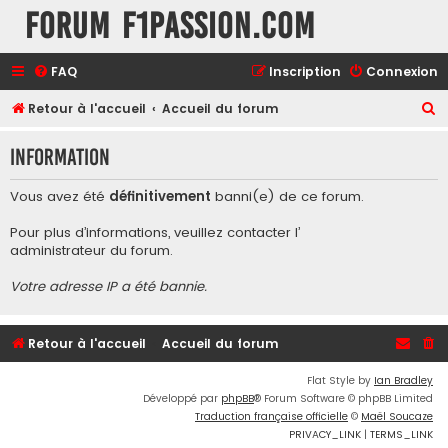
Forum F1Passion.com
FAQ
Inscription
Connexion
R
Retour à l'accueil
Accueil du forum
e
Information
c
h
Vous avez été
définitivement
banni(e) de ce forum.
e
Pour plus d’informations, veuillez contacter l’
r
administrateur du forum
.
c
Votre adresse IP a été bannie.
h
e
r
Retour à l'accueil
Accueil du forum
Flat Style by
Ian Bradley
Développé par
phpBB
® Forum Software © phpBB Limited
Traduction française officielle
©
Maël Soucaze
PRIVACY_LINK
|
TERMS_LINK