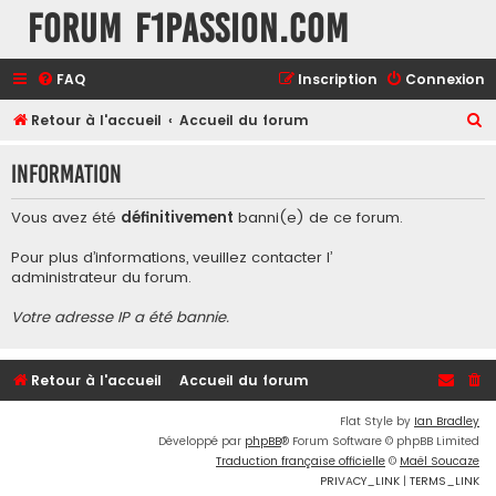
Forum F1Passion.com
FAQ
Inscription
Connexion
R
Retour à l'accueil
Accueil du forum
e
Information
c
h
Vous avez été
définitivement
banni(e) de ce forum.
e
Pour plus d’informations, veuillez contacter l’
r
administrateur du forum
.
c
Votre adresse IP a été bannie.
h
e
r
Retour à l'accueil
Accueil du forum
Flat Style by
Ian Bradley
Développé par
phpBB
® Forum Software © phpBB Limited
Traduction française officielle
©
Maël Soucaze
PRIVACY_LINK
|
TERMS_LINK