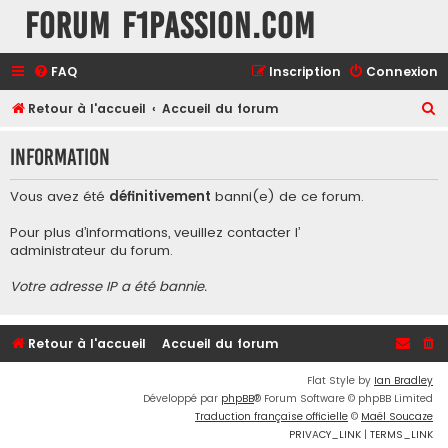
Forum F1Passion.com
FAQ
Inscription
Connexion
R
Retour à l'accueil
Accueil du forum
e
Information
c
h
Vous avez été
définitivement
banni(e) de ce forum.
e
Pour plus d’informations, veuillez contacter l’
r
administrateur du forum
.
c
Votre adresse IP a été bannie.
h
e
r
Retour à l'accueil
Accueil du forum
Flat Style by
Ian Bradley
Développé par
phpBB
® Forum Software © phpBB Limited
Traduction française officielle
©
Maël Soucaze
PRIVACY_LINK
|
TERMS_LINK