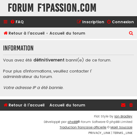
Forum F1Passion.com
FAQ
Inscription
Connexion
R
Retour à l'accueil
Accueil du forum
e
Information
c
h
Vous avez été
définitivement
banni(e) de ce forum.
e
Pour plus d’informations, veuillez contacter l’
r
administrateur du forum
.
c
Votre adresse IP a été bannie.
h
e
r
Retour à l'accueil
Accueil du forum
Flat Style by
Ian Bradley
Développé par
phpBB
® Forum Software © phpBB Limited
Traduction française officielle
©
Maël Soucaze
PRIVACY_LINK
|
TERMS_LINK