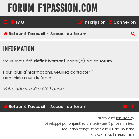
Forum F1Passion.com
FAQ
Inscription
Connexion
R
Retour à l'accueil
Accueil du forum
e
Information
c
h
Vous avez été
définitivement
banni(e) de ce forum.
e
Pour plus d’informations, veuillez contacter l’
r
administrateur du forum
.
c
Votre adresse IP a été bannie.
h
e
r
Retour à l'accueil
Accueil du forum
Flat Style by
Ian Bradley
Développé par
phpBB
® Forum Software © phpBB Limited
Traduction française officielle
©
Maël Soucaze
PRIVACY_LINK
|
TERMS_LINK