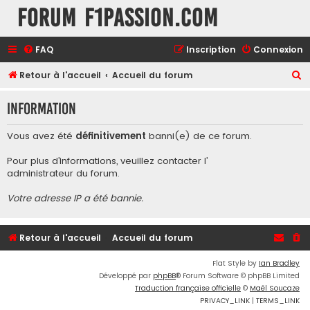
Forum F1Passion.com
FAQ
Inscription
Connexion
R
Retour à l'accueil
Accueil du forum
e
Information
c
h
Vous avez été
définitivement
banni(e) de ce forum.
e
Pour plus d’informations, veuillez contacter l’
r
administrateur du forum
.
c
Votre adresse IP a été bannie.
h
e
r
Retour à l'accueil
Accueil du forum
Flat Style by
Ian Bradley
Développé par
phpBB
® Forum Software © phpBB Limited
Traduction française officielle
©
Maël Soucaze
PRIVACY_LINK
|
TERMS_LINK