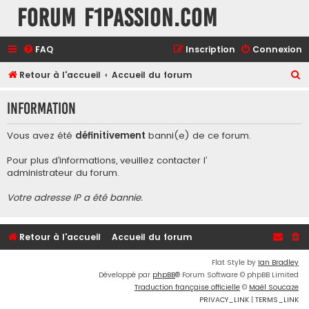
Forum F1Passion.com
FAQ
Inscription
Connexion
R
Retour à l'accueil
Accueil du forum
e
Information
c
h
Vous avez été
définitivement
banni(e) de ce forum.
e
Pour plus d’informations, veuillez contacter l’
r
administrateur du forum
.
c
Votre adresse IP a été bannie.
h
e
r
Retour à l'accueil
Accueil du forum
Flat Style by
Ian Bradley
Développé par
phpBB
® Forum Software © phpBB Limited
Traduction française officielle
©
Maël Soucaze
PRIVACY_LINK
|
TERMS_LINK