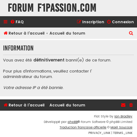
Forum F1Passion.com
FAQ
Inscription
Connexion
R
Retour à l'accueil
Accueil du forum
e
Information
c
h
Vous avez été
définitivement
banni(e) de ce forum.
e
Pour plus d’informations, veuillez contacter l’
r
administrateur du forum
.
c
Votre adresse IP a été bannie.
h
e
r
Retour à l'accueil
Accueil du forum
Flat Style by
Ian Bradley
Développé par
phpBB
® Forum Software © phpBB Limited
Traduction française officielle
©
Maël Soucaze
PRIVACY_LINK
|
TERMS_LINK